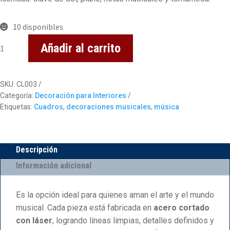
10 disponibles
Set
Añadir al carrito
de
4
Cuadros
SKU:
CL003
Música
Categoría:
Decoración para Interiores
cantidad
Etiquetas:
Cuadros
,
decoraciones musicales
,
música
Descripción
Información adicional
Es la opción ideal para quienes aman el arte y el mundo
musical. Cada pieza está fabricada en
acero cortado
con láser
, logrando líneas limpias, detalles definidos y