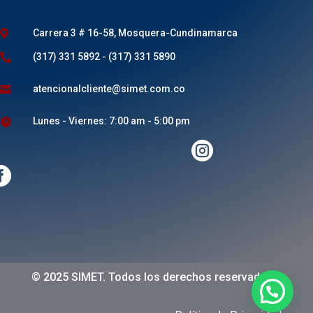
Carrera 3 # 16-58, Mosquera-Cundinamarca

(317) 331 5892 - (317) 331 5890

atencionalcliente@simet.com.co

Lunes - Viernes: 7:00 am - 5:00 pm



© 2025 SIMET. Todos los derechos reservados.